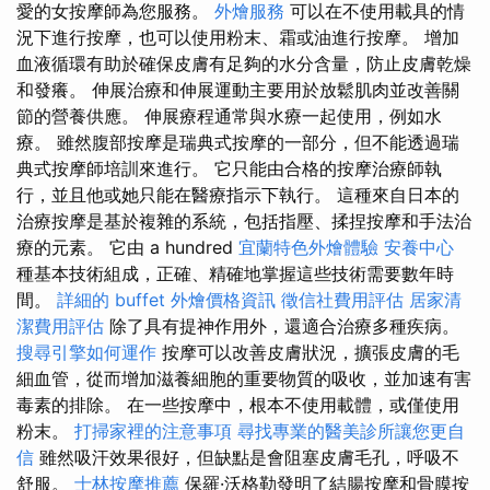
愛的女按摩師為您服務。
外燴服務
可以在不使用載具的情
況下進行按摩，也可以使用粉末、霜或油進行按摩。 增加
血液循環有助於確保皮膚有足夠的水分含量，防止皮膚乾燥
和發癢。 伸展治療和伸展運動主要用於放鬆肌肉並改善關
節的營養供應。 伸展療程通常與水療一起使用，例如水
療。 雖然腹部按摩是瑞典式按摩的一部分，但不能透過瑞
典式按摩師培訓來進行。 它只能由合格的按摩治療師執
行，並且他或她只能在醫療指示下執行。 這種來自日本的
治療按摩是基於複雜的系統，包括指壓、揉捏按摩和手法治
療的元素。 它由 a hundred
宜蘭特色外燴體驗
安養中心
種基本技術組成，正確、精確地掌握這些技術需要數年時
間。
詳細的 buffet 外燴價格資訊
徵信社費用評估
居家清
潔費用評估
除了具有提神作用外，還適合治療多種疾病。
搜尋引擎如何運作
按摩可以改善皮膚狀況，擴張皮膚的毛
細血管，從而增加滋養細胞的重要物質的吸收，並加速有害
毒素的排除。 在一些按摩中，根本不使用載體，或僅使用
粉末。
打掃家裡的注意事項
尋找專業的醫美診所讓您更自
信
雖然吸汗效果很好，但缺點是會阻塞皮膚毛孔，呼吸不
舒服。
士林按摩推薦
保羅·沃格勒發明了結腸按摩和骨膜按