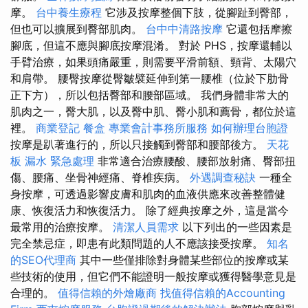
摩。
台中養生療程
它涉及按摩整個下肢，從腳趾到臀部，
但也可以擴展到臀部肌肉。
台中中清路按摩
它還包括摩擦
腳底，但這不應與腳底按摩混淆。 對於 PHS，按摩還輔以
手臂治療，如果頭痛嚴重，則需要平滑前額、頸背、太陽穴
和肩帶。 腰臀按摩從臀皺襞延伸到第一腰椎（位於下肋骨
正下方），所以包括臀部和腰部區域。 我們身體非常大的
肌肉之一，臀大肌，以及臀中肌、臀小肌和薦骨，都位於這
裡。
商業登記
餐盒
專業會計事務所服務
如何辦理台胞證
按摩是趴著進行的，所以只接觸到臀部和腰部後方。
天花
板 漏水 緊急處理
非常適合治療腰酸、腰部放射痛、臀部扭
傷、腰痛、坐骨神經痛、脊椎疾病。
外遇調查秘訣
一種全
身按摩，可透過影響皮膚和肌肉的血液供應來改善整體健
康、恢復活力和恢復活力。 除了經典按摩之外，這是當今
最常用的治療按摩。
清潔人員需求
以下列出的一些因素是
完全禁忌症，即患有此類問題的人不應該接受按摩。
知名
的SEO代理商
其中一些僅排除對身體某些部位的按摩或某
些技術的使用，但它們不能證明一般按摩或獲得醫學意見是
合理的。
值得信賴的外燴廠商
找值得信賴的Accounting