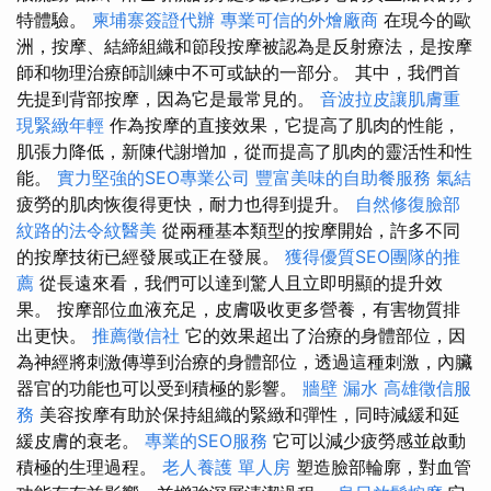
特體驗。
柬埔寨簽證代辦
專業可信的外燴廠商
在現今的歐
洲，按摩、結締組織和節段按摩被認為是反射療法，是按摩
師和物理治療師訓練中不可或缺的一部分。 其中，我們首
先提到背部按摩，因為它是最常見的。
音波拉皮讓肌膚重
現緊緻年輕
作為按摩的直接效果，它提高了肌肉的性能，
肌張力降低，新陳代謝增加，從而提高了肌肉的靈活性和性
能。
實力堅強的SEO專業公司
豐富美味的自助餐服務
氣結
疲勞的肌肉恢復得更快，耐力也得到提升。
自然修復臉部
紋路的法令紋醫美
從兩種基本類型的按摩開始，許多不同
的按摩技術已經發展或正在發展。
獲得優質SEO團隊的推
薦
從長遠來看，我們可以達到驚人且立即明顯的提升效
果。 按摩部位血液充足，皮膚吸收更多營養，有害物質排
出更快。
推薦徵信社
它的效果超出了治療的身體部位，因
為神經將刺激傳導到治療的身體部位，透過這種刺激，內臟
器官的功能也可以受到積極的影響。
牆壁 漏水
高雄徵信服
務
美容按摩有助於保持組織的緊緻和彈性，同時減緩和延
緩皮膚的衰老。
專業的SEO服務
它可以減少疲勞感並啟動
積極的生理過程。
老人養護 單人房
塑造臉部輪廓，對血管