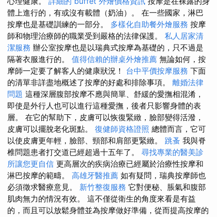
心理健康。
詳細的 buffet 外燴價格資訊
按摩是在裸露的身
體上進行的，有或沒有載體（奶油）。 在一些國家，淋巴
按摩也是基礎訓練的一部分。
多樣化自助餐外燴服務
按摩
師和物理治療師的職業受到嚴格的法律保護。
私人居家清
潔服務
辦公室按摩也是以瑞典式按摩為基礎的，只不過是
隔著衣服進行的。
值得信賴的辦桌外燴推薦
無論如何，按
摩師一定要了解客人的健康狀況！
台中平價按摩服務
下面
的清單非詳盡地概述了按摩的好處和排除事項。
離婚法律
問題
這種深層腹部按摩不應與簡單、舒緩的愛撫相混淆，
即使是外行人也可以進行這種愛撫，後者只影響身體的表
層。 在它的幫助下，皮膚可以恢復緊緻，臉部變得活潑，
皮膚可以擺脫老化斑點。
復健師資格證照
總體而言，它可
以使皮膚更年輕，臉部、頸部和肩部更緊緻。
跳蚤
我與脊
椎問題患者打交道已經超過十五年了。
尋找專業的醫美診
所讓您更自信
更高層次的疾病治療已經屬於治療性按摩和
淋巴按摩的範疇。
高雄牙醫推薦
如有疑問，瑞典按摩師也
必須徵求醫療意見。
新竹整復服務
它對便秘、脹氣和腹部
肌肉無力的情況有效。 這不僅從衛生的角度來看是有益
的，而且可以放鬆身體並為按摩做好準備，從而提高按摩的