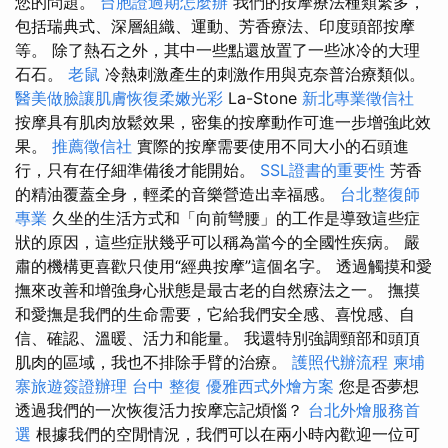
您的問題。
台胞證過期怎麼辦
我們的按摩療法種類繁多，
包括瑞典式、深層組織、運動、芳香療法、印度頭部按摩
等。 除了熱石之外，其中一些點還放置了一些冰冷的大理
石石。
老鼠
冷熱刺激產生的刺激作用與克奈普治療類似。
醫美做臉讓肌膚恢復柔嫩光彩
La-Stone
新北專業徵信社
按摩具有肌肉放鬆效果，密集的按摩動作可進一步增強此效
果。
推薦徵信社
實際的按摩需要使用不同大小的石頭進
行，只有在仔細準備後才能開始。
SSL證書的重要性
芳香
的精油覆蓋全身，輕柔的音樂營造出幸福感。
台北整復師
專業
久坐的生活方式和「向前彎腰」的工作是導致這些症
狀的原因，這些症狀幾乎可以稱為當今的全國性疾病。 嚴
肅的機構更喜歡只使用“經典按摩”這個名字。 透過觸摸和愛
撫來改善和增強身心狀態是最古老的自然療法之一。 撫摸
和愛撫是我們的生命需要，它給我們安全感、喜悅感、自
信、確認、溫暖、活力和能量。 我還特別強調頸部和頭頂
肌肉的區域，我也不排除手臂的治療。
護照代辦流程
柬埔
寨旅遊簽證辦理
台中 整復
優雅西式外燴方案
您是否夢想
透過我們的一次恢復活力按摩忘記煩惱？
台北外燴服務首
選
根據我們的空閒情況，我們可以在兩小時內歡迎一位可