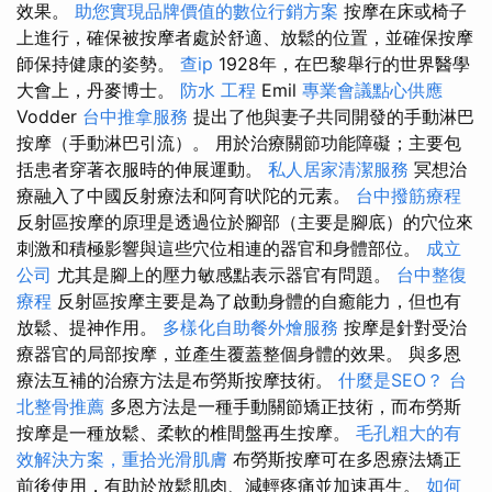
效果。
助您實現品牌價值的數位行銷方案
按摩在床或椅子
上進行，確保被按摩者處於舒適、放鬆的位置，並確保按摩
師保持健康的姿勢。
查ip
1928年，在巴黎舉行的世界醫學
大會上，丹麥博士。
防水 工程
Emil
專業會議點心供應
Vodder
台中推拿服務
提出了他與妻子共同開發的手動淋巴
按摩（手動淋巴引流）。 用於治療關節功能障礙；主要包
括患者穿著衣服時的伸展運動。
私人居家清潔服務
冥想治
療融入了中國反射療法和阿育吠陀的元素。
台中撥筋療程
反射區按摩的原理是透過位於腳部（主要是腳底）的穴位來
刺激和積極影響與這些穴位相連的器官和身體部位。
成立
公司
尤其是腳上的壓力敏感點表示器官有問題。
台中整復
療程
反射區按摩主要是為了啟動身體的自癒能力，但也有
放鬆、提神作用。
多樣化自助餐外燴服務
按摩是針對受治
療器官的局部按摩，並產生覆蓋整個身體的效果。 與多恩
療法互補的治療方法是布勞斯按摩技術。
什麼是SEO？
台
北整骨推薦
多恩方法是一種手動關節矯正技術，而布勞斯
按摩是一種放鬆、柔軟的椎間盤再生按摩。
毛孔粗大的有
效解決方案，重拾光滑肌膚
布勞斯按摩可在多恩療法矯正
前後使用，有助於放鬆肌肉、減輕疼痛並加速再生。
如何