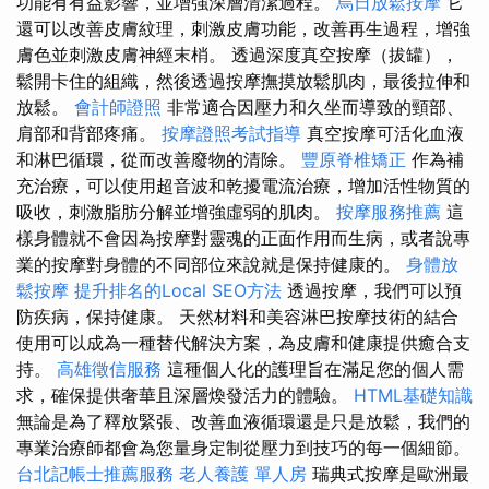
功能有有益影響，並增強深層清潔過程。
烏日放鬆按摩
它
還可以改善皮膚紋理，刺激皮膚功能，改善再生過程，增強
膚色並刺激皮膚神經末梢。 透過深度真空按摩（拔罐），
鬆開卡住的組織，然後透過按摩撫摸放鬆肌肉，最後拉伸和
放鬆。
會計師證照
非常適合因壓力和久坐而導致的頸部、
肩部和背部疼痛。
按摩證照考試指導
真空按摩可活化血液
和淋巴循環，從而改善廢物的清除。
豐原脊椎矯正
作為補
充治療，可以使用超音波和乾擾電流治療，增加活性物質的
吸收，刺激脂肪分解並增強虛弱的肌肉。
按摩服務推薦
這
樣身體就不會因為按摩對靈魂的正面作用而生病，或者說專
業的按摩對身體的不同部位來說就是保持健康的。
身體放
鬆按摩
提升排名的Local SEO方法
透過按摩，我們可以預
防疾病，保持健康。 天然材料和美容淋巴按摩技術的結合
使用可以成為一種替代解決方案，為皮膚和健康提供癒合支
持。
高雄徵信服務
這種個人化的護理旨在滿足您的個人需
求，確保提供奢華且深層煥發活力的體驗。
HTML基礎知識
無論是為了釋放緊張、改善血液循環還是只是放鬆，我們的
專業治療師都會為您量身定制從壓力到技巧的每一個細節。
台北記帳士推薦服務
老人養護 單人房
瑞典式按摩是歐洲最