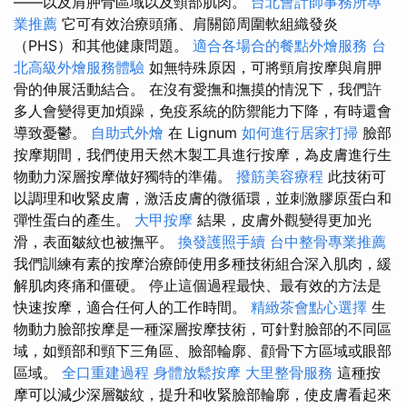
——以及肩胛骨區域以及頸部肌肉。
台北會計師事務所專
業推薦
它可有效治療頭痛、肩關節周圍軟組織發炎
（PHS）和其他健康問題。
適合各場合的餐點外燴服務
台
北高級外燴服務體驗
如無特殊原因，可將頸肩按摩與肩胛
骨的伸展活動結合。 在沒有愛撫和撫摸的情況下，我們許
多人會變得更加煩躁，免疫系統的防禦能力下降，有時還會
導致憂鬱。
自助式外燴
在 Lignum
如何進行居家打掃
臉部
按摩期間，我們使用天然木製工具進行按摩，為皮膚進行生
物動力深層按摩做好獨特的準備。
撥筋美容療程
此技術可
以調理和收緊皮膚，激活皮膚的微循環，並刺激膠原蛋白和
彈性蛋白的產生。
大甲按摩
結果，皮膚外觀變得更加光
滑，表面皺紋也被撫平。
換發護照手續
台中整骨專業推薦
我們訓練有素的按摩治療師使用多種技術組合深入肌肉，緩
解肌肉疼痛和僵硬。 停止這個過程最快、最有效的方法是
快速按摩，適合任何人的工作時間。
精緻茶會點心選擇
生
物動力臉部按摩是一種深層按摩技術，可針對臉部的不同區
域，如頸部和頸下三角區、臉部輪廓、顴骨下方區域或眼部
區域。
全口重建過程
身體放鬆按摩
大里整骨服務
這種按
摩可以減少深層皺紋，提升和收緊臉部輪廓，使皮膚看起來