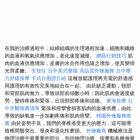
在我的治療過程中，結締組織的生理過程加速，細胞和纖維
的血液和氧氣供應增加，老化速度減慢。
網路行銷技巧
肌
肉的血液供應增加，皮膚的水合作用也隨之增加，使其變得
光滑柔嫩。
失智症
台中美式整復
高品質外燴服務
台中壓
力舒緩按摩
卡式台胞證介紹
這種放鬆護理將充電的舒適感
與護理的有效性完美地結合在一起。 由於缺乏運動，頸部
和背部肌肉無力，導致頭部前傾數小時；因此肌肉會過度疲
勞，變得疼痛和緊張，出現頸部疼痛和頭痛。
東海按摩
台
中牙醫推薦清單
緊張和痙攣會損害肌肉的血液供應，由此
導致的缺氧進一步加劇疼痛和肌肉痙攣。
桃園外燴服務推
薦
由於姿勢不良，我們的脊椎承受更大的壓力，這可能導
致椎間盤突出、發炎和退化性磨損。
外燴廠商
機械療法是
物理治療中最重要的部分，包括物理治療、按摩和各種伸展