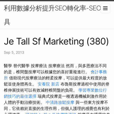
利用數據分析提升SEO轉化率-SEO工
具
Je Tall Sf Marketing (380)
Sep 5, 2013
醫學 替代醫學 按摩療法 按摩療法 然而，與多恩療法不同
的是，椎間盤按摩可以根據您的喜好重複進行。
會計事務
所
借助現代按摩療法的輕柔按摩，可以提供最大程度的放
鬆並使身體再生。
安養院 新店
布魯斯按摩過程中使用的脊
椎伸展技術可以有效減輕椎間盤的負荷。
學習專業數位行
銷技巧的最佳選擇
瑞典式按摩是一種透過機械刺激作用於
人體的手動治療技術。
中清路放鬆按摩
與一些東方按摩不
同，它依賴於直接的生理作用，但個人護理的感覺也有利於