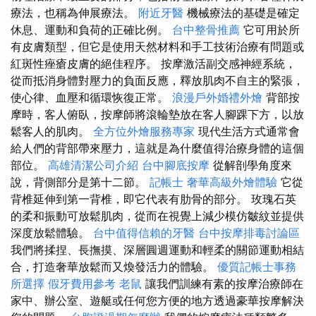
療法，也稱為伸展療法。
附近牙醫
機械療法的基礎是確定
休息、運動和負荷的正確比例。
台中整骨推薦
它可用於所
有皮膚類型，但它是使用天然材料和手工技術治療有問題或
紅斑性痤瘡皮膚的絕佳程序。 按摩激活副交感神經系統，
從而抵消身體對壓力的負面反應，釋放肌肉不自主的緊張，
使心律、血壓和循環恢復正常。
浪漫戶外婚禮外燴
背部按
摩時，客人俯臥，按摩師將滾輪墊放在客人腳踝下方，以放
鬆客人的肌肉。
全方位外燴服務專家
現代生活方式通常會
給人們的背部帶來壓力，這就是為什麼值得治療身體的這個
部位。
高雄清潔公司介紹
台中腳底按摩
從解剖學角度來
說，背側部分是第十二節。
記帳士
奢華高級外燴體驗
它從
背椎延伸到第一背椎，即它代表有肋骨的部分。 玫瑰石英
的柔和振動可放鬆肌肉，從而在視覺上減少模仿皺紋並提供
深度放鬆體驗。
台中值得信賴的牙醫
台中按摩排毒討論區
我們將揉捏、長撫摸、深層圓週運動和輕柔的關節運動相結
合，打造奢華放鬆而又煥發活力的體驗。
優質記帳士事務
所選擇
假牙費用參考
老鼠
讓我們訓練有素的按摩治療師在
家中、辦公室、遊艇或任何您方便的地方透過豪華按摩解決