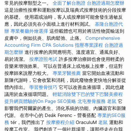
常見的按摩類型之一。
全面了解台胞證
台胞證過期怎麼辦
這是治療性按摩和運動按摩以及瑞典式按摩技術的分段按摩
的基礎。 使用霜或油時，客人或按摩師可能會發生過敏反
應，因此必須先在小面積上進行材料測試。
基隆台胞證代
辦
專業餐廳外燴選擇
這些載體也可用於將活性物質輸送到
皮膚中，例如抗炎、肌肉鬆弛、止痛。
Comprehensive
Accounting Firm CPA Solutions
指壓專業課程
台胞證過
期怎麼辦
進行按摩的房間應明亮、溫度適宜、通風良好、
易於清潔。
按摩證照考試
許多按摩治療師也會使用輕柔的
音樂來增強效果。 可以在普通床上或地板上按摩，但這對
按摩師來說壓力較大。
專業牙醫推薦
當它開始血液流動和
新陳代謝時，它會收緊和消耗，因此廢物會更快地分解並從
體內排出。
學習整骨技巧
它可以改善血液循環，因此也建
議用於血液循環問題。
輕鬆消除雙下巴的雙下巴醫美療程
提升網頁體驗的On Page SEO策略
北屯整骨服務
老鼠
它
影響我們荷爾蒙的產生、消化系統的功能、內臟器官和新陳
代謝。 在市中心的 Deák Ferenc - 營養搭配
專業的SEO服
務
tér，我們推出了
按摩療程介紹
OraculuM
老鼠
運動和
按摩工作室。 我們創造了一個社群場景，讓那些走在自我