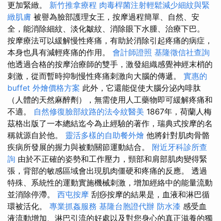
更加緊緻。
新竹推拿療程
肉毒桿菌注射輕鬆減少細紋與緊
緻肌膚
被譽為臉部護理女王，按摩過程簡單、自然、安
全，能消除細紋、淡化皺紋、消除眼下水腫、治療下巴。
按摩療法可以緩解慢性疼痛，有助於消除引起疼痛的病症，
本身也具有減輕疼痛的作用。
會計師證照
基隆徵信社查詢
他透過合格的按摩治療師的雙手，激發組織感覺神經末梢的
刺激，從而暫時抑制慢性疼痛刺激向大腦的傳遞。
實惠的
buffet 外燴價格方案
此外，它還能促使大腦分泌內啡肽
（人體的天然麻醉劑），無需使用人工藥物即可緩解疼痛和
不適。
自然修復臉部紋路的法令紋醫美
1867年，荷蘭人梅
茲格出版了一本總結迄今為止經驗的著作，瑞典式按摩的名
稱就源自於他。
靈活多樣的自助餐外燴
他將針對肌肉骨骼
疾病所發展的握力與被動關節運動結合。
附近牙科診所查
詢
由於不正確的姿勢和工作壓力，頸部和肩部肌肉變得緊
張，背部的敏感區域會出現肌肉僵硬和疼痛的反應。 透過
特殊、系統性的運動實施機械刺激，增加經絡中的能量流動
並消除停滯。
西屯按摩
刮痧按摩的結果是，血液和淋巴循
環被活化。
專業抓姦服務
基隆台胞證代辦
防水漆
感受血
液流動增加、淋巴引流的好處以及對您身心的真正滋養的獨