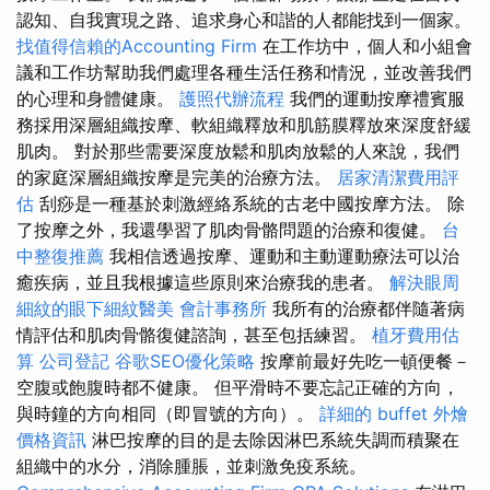
認知、自我實現之路、追求身心和諧的人都能找到一個家。
找值得信賴的Accounting Firm
在工作坊中，個人和小組會
議和工作坊幫助我們處理各種生活任務和情況，並改善我們
的心理和身體健康。
護照代辦流程
我們的運動按摩禮賓服
務採用深層組織按摩、軟組織釋放和肌筋膜釋放來深度舒緩
肌肉。 對於那些需要深度放鬆和肌肉放鬆的人來說，我們
的家庭深層組織按摩是完美的治療方法。
居家清潔費用評
估
刮痧是一種基於刺激經絡系統的古老中國按摩方法。 除
了按摩之外，我還學習了肌肉骨骼問題的治療和復健。
台
中整復推薦
我相信透過按摩、運動和主動運動療法可以治
癒疾病，並且我根據這些原則來治療我的患者。
解決眼周
細紋的眼下細紋醫美
會計事務所
我所有的治療都伴隨著病
情評估和肌肉骨骼復健諮詢，甚至包括練習。
植牙費用估
算
公司登記
谷歌SEO優化策略
按摩前最好先吃一頓便餐－
空腹或飽腹時都不健康。 但平滑時不要忘記正確的方向，
與時鐘的方向相同（即冒號的方向）。
詳細的 buffet 外燴
價格資訊
淋巴按摩的目的是去除因淋巴系統失調而積聚在
組織中的水分，消除腫脹，並刺激免疫系統。