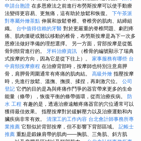
申請台胞證
在多恩療法之前進行布勞斯按摩可以使手動療
法變得更容易、更無痛，這有助於放鬆和恢復。
下午茶派
對專屬外燴茶點
伸展和放鬆脊椎、脊椎旁的肌肉、結締組
織。
台中值得信賴的牙醫
對於更嚴重的脊椎問題、劇烈疼
痛、肌肉僵硬或難以移動的椎骨，布勞斯按摩是為下一次多
恩療法做好準備的理想選擇。 另一方面，背部按摩是從骶
骨到頸背進行的。
牙科治療資訊
（椎骨的編號顯示了瑞典
式按摩的方向，因為它是從下往上）。
家事服務有哪些
台
中肩頸按摩療程
在治療背部時，按摩師也特別注意肩胛
骨，肩胛骨周圍通常有疼痛的肌肉結。
高級外燴
指壓按摩
時，先進行放鬆、溫撫、撫摸、揉捏，再刺激穴位。
公司
登記
它們的目的是為與疼痛作鬥爭的器官帶來更多的生命
能量（條帶），恢復平衡的條帶循環，從而治療疾病。
防
水 工程
有趣的是，透過治療遠離疼痛器官的穴位通常可以
獲得最佳效果。 指壓按摩對於緩解壓力以及治療運動和內
臟疾病非常有效。
清潔工的工作內容
台北會計師事務所專
業推薦
它類似於背部按摩，但不影響下背部區域。
記帳士
推薦
重點是鍛鍊肩帶的肌肉——胸肌、三角肌、斜方肌