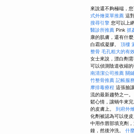
來說還不夠極端，
式外燴菜單推薦
這對
搜尋引擎
您可以上
醫診所推薦
Pink
抓
康的肌膚，還有什麼
白霜或凝膠。
頂樓 
整骨
毛孔粗大的有
女士來說，漂白劑需
可以偵測陰道收縮的
南清潔公司推薦
關
竹整骨推薦
記帳服
摩排毒療程
這張臉
流的最新趨勢之一
鬆心情，讓蝸牛來
的皮膚上。
到府外
化劑被認為可以使皮
中用作唇部填充劑，
鐘，然後沖洗。
什麼