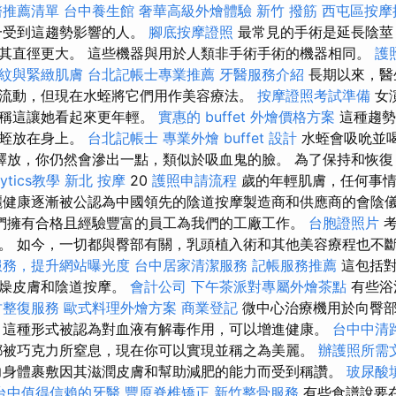
醫推薦清單
台中養生館
奢華高級外燴體驗
新竹 撥筋
西屯區按摩
一受到這趨勢影響的人。
腳底按摩證照
最常見的手術是延長陰莖
其直徑更大。 這些機器與用於人類非手術手術的機器相同。
護
紋與緊緻肌膚
台北記帳士專業推薦
牙醫服務介紹
長期以來，醫
流動，但現在水蛭將它們用作美容療法。
按摩證照考試準備
女
聲稱這讓她看起來更年輕。
實惠的 buffet 外燴價格方案
這種趨勢
水蛭放在身上。
台北記帳士
專業外燴 buffet 設計
水蛭會吸吮並
釋放，你仍然會滲出一點，類似於吸血鬼的臉。 為了保持和恢
lytics教學
新北 按摩
20
護照申請流程
歲的年輕肌膚，任何事
麗健康逐漸被公認為中國領先的陰道按摩製造商和供應商的會陰
們擁有合格且經驗豐富的員工為我們的工廠工作。
台胞證照片
考
。 如今，一切都與臀部有關，乳頭植入術和其他美容療程也不
服務，提升網站曝光度
台中居家清潔服務
記帳服務推薦
這包括對
乾燥皮膚和陰道按摩。
會計公司
下午茶派對專屬外燴茶點
有些浴
竹整復服務
歐式料理外燴方案
商業登記
微中心治療機用於向臀部
 這種形式被認為對血液有解毒作用，可以增進健康。
台中中清
都被巧克力所窒息，現在你可以實現並稱之為美麗。
辦護照所需
身體裹敷因其滋潤皮膚和幫助減肥的能力而受到稱讚。
玻尿酸
台中值得信賴的牙醫
豐原脊椎矯正
新竹整骨服務
有些食譜說要