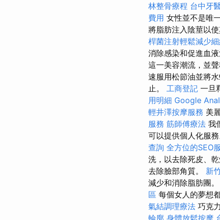
林整骨療程
台中牙
費用
女性並不是唯
將脂肪注入陰莖以使
桿菌注射輕鬆減少細
消除感染和促進血液
這一美容潮流，並
速服用松節油並將
止。
工商登記
一旦
用明細
Google Ana
輕井澤按摩服務
美
服務
筋師傅療法
我
可以提供個人化服務
查詢
全方位的SEO
洗，以去除死皮、
去除臉部角質。
新
減少和消除脂肪團。
區
每個女人的夢想
氣結調理療法
巧克力
輪廓
身體放鬆按摩