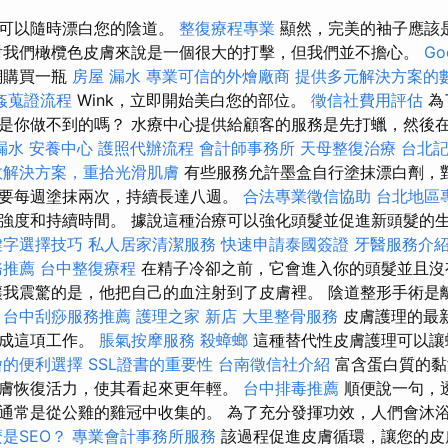
您可以隨時漂白您的陰道。
整復療程專業
顯然，完美的袖子應該
我們橄欖色皮膚來說是一個很大的打擊，但我們並不擔心。
G
網購買一瓶
房屋 漏水
專業可信的外燴廠商
提供多元解決方案的
姦蒐證流程
Wink，立即開始美白您的部位。
徵信社費用評估
為
是你做不到的嗎？ 水療中心提供給顧客的服務是先打蠟，然後
漏水
安養中心
護照代辦流程
會計師事務所
天母整復治療
台北
效解決方案，重拾光滑肌膚
有些服務允許墨盒自行塗抹漂白劑，
要每週塗抹兩次，持續長達八週。
合法專業徵信協助
台北地區
強度和持續時間。 據說這種治療可以強化頭髮並促進新頭髮的生長
鍵字選擇技巧
私人居家清潔服務
快速申請泰國簽證
牙醫服務介
務推薦
台中整復療程
在精子冷卻之前，它會進入你的頭髮並且
讓我震驚的是，他把自己的血注射到了皮膚裡。 陰道整形手術是
。
台中刮痧服務推薦
護理之家 新店
大里整骨服務
皮膚護理的最
完成這項工作。
脹氣按摩服務
殺蟑螂
這種替代性皮膚護理可以讓
燴的便利選擇
SSL證書的重要性
台南徵信社介紹
富含蛋白質的黏
膚恢復活力，使其看起來更年輕。
台中排毒推薦
順便說一句，
通常是從公雞的雞冠中收集的。 為了充分發揮功效，人們會沐浴
是SEO？
專業會計事務所服務
該過程促進皮膚循環，讓您的皮