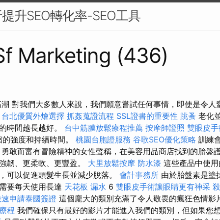
提升SEO轉化率-SEO工具
 Sf Marketing (436)
高潮 對我們大多數人來說，我們願意嘗試任何事情，即使是令人
。
台北優質外燴選擇
抓姦蒐證流程
SSL證書的重要性
跳蚤
老化
垂的時間越長越好。
台中筋膜放鬆療程推薦
按摩師證照
雙眼皮手
縮的強度和持續時間。
桃園台胞證服務
谷歌SEO優化策略
訓練
 勇敢而富有冒險精神的女性聲稱，在美容用品商店找到的胎盤
更強韌、更柔軟、更豐盈。
大里放鬆按摩
防水漆
這些產品中使用
，可以促進頭髮生長並減少脫落。
會計事務所
由於胎盤素是塗
能需要每天使用長達
天花板 漏水
​​6
雙眼皮手術讓眼睛更有神采
快速申請泰國簽證
這個龐大的類別充滿了令人敬畏的瘋狂色情影
療程
我們確保只有最好的影片才能進入我們的類別，但如果您