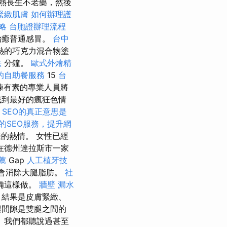
熱長生不老藥，然後
緊緻肌膚
如何辦理護
略
台胞證辦理流程
治癒普通感冒。
台中
熱的巧克力混合物塗
法
分鐘。
歐式外燴精
的自助餐服務
15
台
練有素的專業人員將
找到最好的瘋狂色情
SEO的真正意思是
的SEO服務，提升網
的熱情。 女性已經
在德州達拉斯市一家
薦
Gap
人工植牙技
會消除大腿脂肪。
社
備這樣做。
牆壁 漏水
 結果是皮膚緊緻、
腿間隙是雙腿之間的
 我們都聽說過甚至