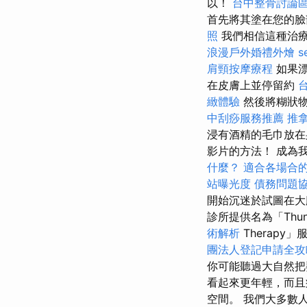
以！
台中整骨討論
首先將其塗在您的
照
我們相信這種治
浪漫戶外婚禮外燴
s
肩頸按摩療程
如果
在皮膚上並停留約
緻體驗
然後將糊狀
中刮痧服務推薦
推
浸有酒精的毛巾放在
影片的方法！ 成為
什麼？
適合各場合
站曝光度
債務問題
開始沉迷於試圖在大
診所提供名為「Thu
術解析
Therapy
團法人登記申請全攻
你可能聽過大自然把
看起來更年輕，而且
空間。 我們大多數