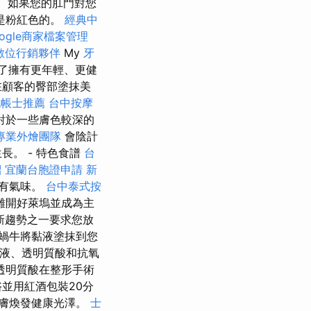
如果您的肛門對您
是粉紅色的。
經典中
oogle商家檔案管理
數位行銷夥伴
My
牙
了擁有更年輕、更健
在顧客的臀部塗抹美
記帳士推薦
台中按摩
對於一些膚色較深的
專業外燴團隊
會陰計
。 - 特色食譜
台
紹
宜蘭台胞證申請
新
沒有氣味。
台中泰式按
離開好萊塢並成為主
新趨勢之一要求您放
蝸牛將黏液塗抹到您
液、透明質酸和抗氧
透明質酸在整形手術
並用紅酒包裝20分
膚煥發健康光澤。
士