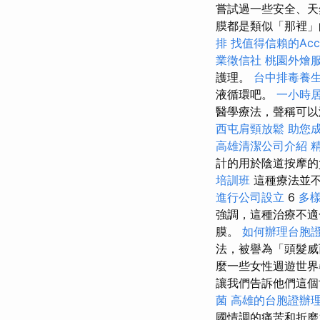
嘗試過一些安全、
膜都是類似「那裡」
排
找值得信賴的Accou
業徵信社
桃園外燴
護理。
台中排毒養
液循環吧。
一小時
醫學療法，聲稱可以
西屯肩頸放鬆
助您
高雄清潔公司介紹
計的用於陰道按摩
培訓班
這種療法並
進行公司設立
6
多
強調，這種治療不
膜。
如何辦理台胞
法，被譽為「頭髮威
麼一些女性週遊世界
讓我們告訴他們這個
菌
高雄的台胞證辦
國情調的痛苦和折磨