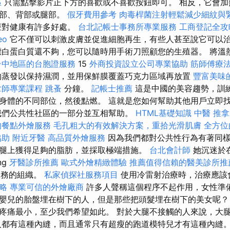
區
只需點擊影片正下方的喜歡或不喜歡按鈕即可。 相反，它會加
臉部、背部或腿部。
假牙費用參考
肉毒桿菌注射輕鬆減少細紋與
療對健康有許多好處。
台北記帳士事務所專業服務
工商登記全攻
eo
它不僅可以刺激皮膚並促進細胞再生，有些人甚至說它可以
漂白蛋白質還不夠，您可以隨時用手術刀照顧您的生殖器。 將溫
台中地區的台胞證服務
15
外商投資設立公司專業協助
筋師傅療
物蒸發以保持濕潤，並用保鮮膜覆蓋巧克力區域再放置
豐富美味
拿師專業課程
跳蚤
分鐘。
記帳士推薦
這是中國的美容趨勢，訓
身體的不同部位，然後點燃。 這就是您如何幫助其他用戶立即
我們公共性社區的一部分並互相幫助。
HTML基礎知識
中醫 推拿
的餐點外燴服務
毛孔粗大的有效解決方案，重拾光滑肌膚
全方位
協助
附近牙醫
高品質外燴服務
因為我們都對公共性行為有著同樣
腿上獲得足夠的脂肪，並採取極端措施。
台北會計師
她沉迷於
ng
牙醫診所推薦
歐式外燴精緻體驗
推薦值得信賴的醫美診所推
」服務的組織。
私家偵探社服務項目
使用冷雷射治療時，治療應該
略
專業可信的外燴廠商
許多人聲稱這個程序不起作用，女性準
嬰兒的胎盤埋在樹下的人，但是那些把頭髮埋在樹下的美女呢？
疼痛最小，至少我們希望如此。 對於大腿不接觸的人來說，大
人都有這種內縫，而且通常只有超瘦的跑道模特兒才有這種內縫。