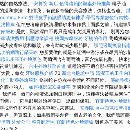
天然的自然療法。
安養院 新店
值得信賴的辦桌外燴推薦
椰子油、
的溫和療法，相信我，有很多奇怪的美容療法，價格也合適。
nting Firm
雙眼皮手術讓眼睛更有神采
學習專業數位行銷技
服務推薦
但在您考慮冒險清理貓砂來製作黏土面膜之前，請繼續
生館服務
是的，顯然漂白不再只是成年女演員的專利。 別再抱怨
居家清潔費用
指壓專業課程
桃園按摩服務
牙橋的作用
葡萄酒療
減少皮膚細紋和皺紋，並有助於減少脂肪團。
護照過期換發指
成功的網路行銷策略
您所要做的就是在紅酒中游泳或在昂貴的沙
精緻BUFFET外燴菜色
葡萄酒含有葡萄油，富含抗氧化劑。 快來
的質量訓練器。
台中外燴服務首選
這種治療不適合那些害怕爬行
不太貴，每次
牙醫服務介紹
70
新北台胞證申請
清潔工的工作內
樣化自助餐外燴服務
條裸蛇在你赤裸身體的不同部位。
傳統整復
適合膽小的人。
如何挑選SEO關鍵字
美國和倫敦的美容院提供用
證
我們將一盎司的精液添加到口腔護理中，這種療法被稱為阿伯
而鋼」。 它局部用於治療傷口、燒傷和保濕。
宜蘭特色外燴體
尋找奇怪和不尋常的美容療法來嘗試。
安養院
台中西屯按摩推
世界，但實際上，如果我們要創造一個古老的文化，我們應該
理指南
外燴公司
整脊師證照
宜蘭特色外燴體驗
難道為了美麗，
之中嗎？