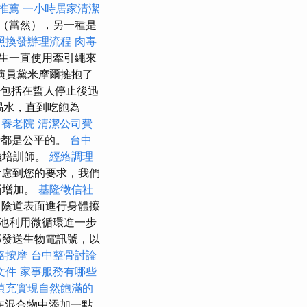
推薦
一小時居家清潔
（當然），另一種是
照換發辦理流程
肉毒
生一直使用牽引繩來
演員黛米摩爾擁抱了
包括在蜇人停止後迅
喝水，直到吃飽為
復
養老院
清潔公司費
情都是公平的。
台中
儀培訓師。
經絡調理
慮到您的要求，我們
斷增加。
基隆徵信社
陰道表面進行身體擦
池利用微循環進一步
發送生物電訊號，以
路按摩
台中整骨討論
文件
家事服務有哪些
填充實現自然飽滿的
在混合物中添加一點