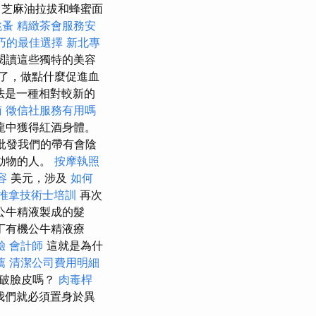
芝麻油拉拔和蜂蜜面
跳蚤
精緻茶會服務安
巧的最佳選擇
新北專
閱讀這些獨特的美容
了，做點什麼促進血
法是一種相對較新的
南
徵信社服務有用嗎
龍中獲得紅酒身體。
批發我們的帶有會陰
動物的人。
按摩執照
容
美元，涉及
如何
推拿技術士培訓
再次
公牛精液製成的髮
丁有機公牛精液療
驗
會計師
這就是為什
薦
清潔公司費用明細
撕破臉皮嗎？
肉毒桿
我們就必須置身於異