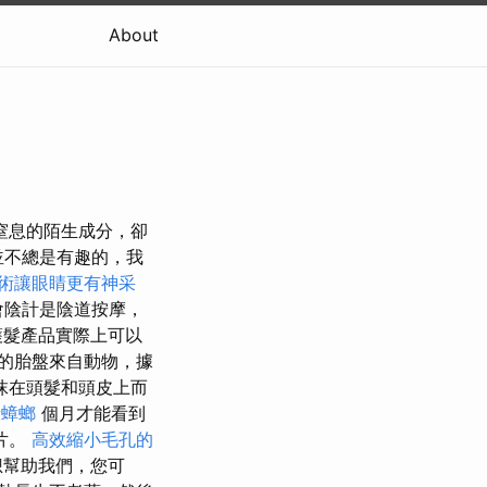
About
窒息的陌生成分，卻
並不總是有趣的，我
術讓眼睛更有神采
會陰計是陰道按摩，
護髮產品實際上可以
的胎盤來自動物，據
抹在頭髮和頭皮上而
殺蟑螂
個月才能看到
片。
高效縮小毛孔的
想幫助我們，您可